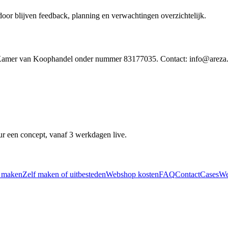
door blijven feedback, planning en verwachtingen overzichtelijk.
de Kamer van Koophandel onder nummer 83177035. Contact: info@areza.
r een concept, vanaf 3 werkdagen live.
n maken
Zelf maken of uitbesteden
Webshop kosten
FAQ
Contact
Cases
We